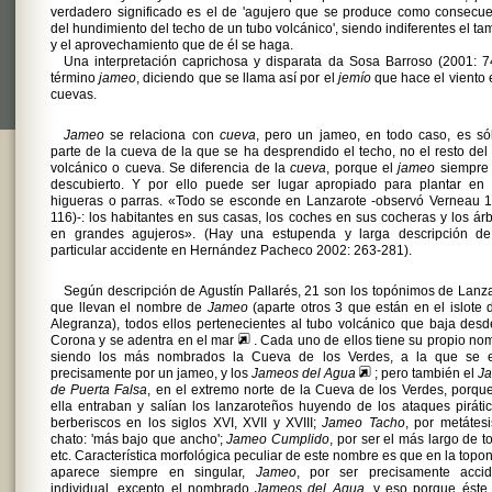
verdadero significado es el de 'agujero que se produce como consecu
del hundimiento del techo de un tubo volcánico', siendo indiferentes el t
y el aprovechamiento que de él se haga.
Una interpretación caprichosa y disparata da Sosa Barroso (2001: 7
término
jameo
, diciendo que se llama así por el
jemío
que hace el viento 
cuevas.
Jameo
se relaciona con
cueva
, pero un jameo, en todo caso, es só
parte de la cueva de la que se ha desprendido el techo, no el resto del
volcánico o cueva. Se diferencia de la
cueva
, porque el
jameo
siempre 
descubierto. Y por ello puede ser lugar apropiado para plantar en 
higueras o parras. «Todo se esconde en Lanzarote -observó Verneau 1
116)-: los habitantes en sus casas, los coches en sus cocheras y los ár
en grandes agujeros». (Hay una estupenda y larga descripción de
particular accidente en Hernández Pacheco 2002: 263-281).
Según descripción de Agustín Pallarés, 21 son los topónimos de Lanz
que llevan el nombre de
Jameo
(aparte otros 3 que están en el islote 
Alegranza), todos ellos pertenecientes al tubo volcánico que baja des
Corona y se adentra en el mar
. Cada uno de ellos tiene su propio no
siendo los más nombrados la Cueva de los Verdes, a la que se e
precisamente por un jameo, y los
Jameos del Agua
; pero también el
J
de Puerta Falsa
, en el extremo norte de la Cueva de los Verdes, porqu
ella entraban y salían los lanzaroteños huyendo de los ataques piráti
berberiscos en los siglos XVI, XVII y XVIII;
Jameo Tacho
, por metátes
chato: 'más bajo que ancho';
Jameo Cumplido
, por ser el más largo de t
etc. Característica morfológica peculiar de este nombre es que en la topo
aparece siempre en singular,
Jameo
, por ser precisamente accid
individual, excepto el nombrado
Jameos del Agua
, y eso porque éste