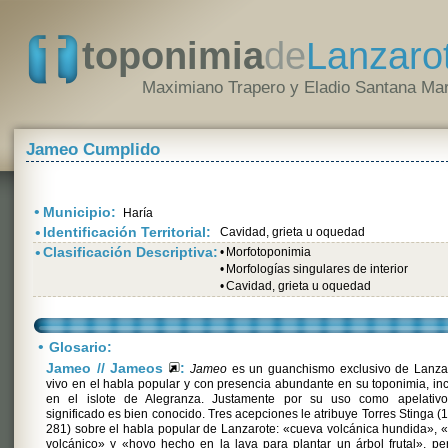
toponimia
de
Lanzaro
Maximiano Trapero y Eladio Santana Mar
Jameo Cumplido
•
Municipio:
Haría
•
Identificación Territorial:
Cavidad, grieta u oquedad
•
Clasificación Descriptiva:
•
Morfotoponimia
•
Morfologías singulares de interior
•
Cavidad, grieta u oquedad
•
Glosario:
Jameo // Jameos
:
Jameo
es un guanchismo exclusivo de Lanzar
vivo en el habla popular y con presencia abundante en su toponimia, in
en el islote de Alegranza. Justamente por su uso como apelativo
significado es bien conocido. Tres acepciones le atribuye Torres Stinga (
281) sobre el habla popular de Lanzarote: «cueva volcánica hundida», 
volcánico» y «hoyo hecho en la lava para plantar un árbol frutal», pe