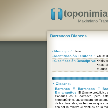
toponimia
Maximiano Trape
Barrancos Blancos
•
Municipio:
Haría
•
Identificación Territorial:
Cauce d
•
Clasificación Descriptiva:
•
Hidrot
•
Natura
•
Cauce 
•
Glosario:
Barranco // Barrancos // Barr
Barranquitos:
El término prototípico
Canarias es el
barranco
, pero ést
hidrotopónimo, cauce natural de las ag
de las otras islas, los barrancos que ap
eso por la relativa «juventud» de la ma