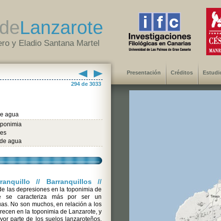
de
Lanzarote
ro y Eladio Santana Martel
Presentación
Créditos
Estudi
294 de 3033
e agua
oponimia
les
de agua
anquillo // Barranquillos //
 de las depresiones en la toponimia de
e se caracteriza más por ser un
uas. No son muchos, en relación a los
arecen en la toponimia de Lanzarote, y
yor parte de los suelos lanzaroteños,