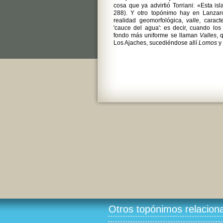
cosa que ya advirtió Torriani: «Esta is
288). Y otro topónimo hay en Lanza
realidad geomorfológica,
valle
, caract
'cauce del agua': es decir, cuando lo
fondo más uniforme se llaman
Valles
, 
Los Ajaches, sucediéndose allí
Lomos
y
Otros topónimos relacion