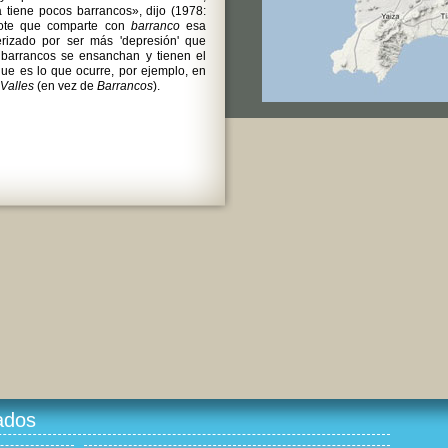
la tiene pocos barrancos», dijo (1978:
rote que comparte con
barranco
esa
erizado por ser más 'depresión' que
s barrancos se ensanchan y tienen el
que es lo que ocurre, por ejemplo, en
Valles
(en vez de
Barrancos
).
ados