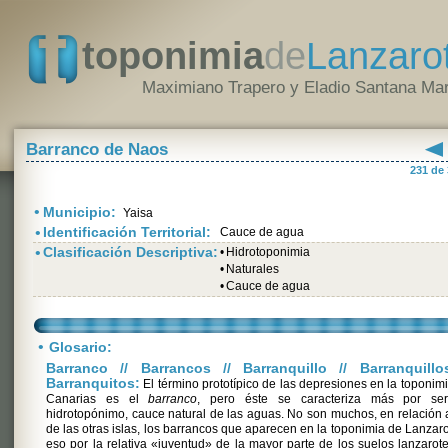
toponimia
de
Lanzaro
Maximiano Trapero y Eladio Santana Mar
Barranco de Naos
231 de
•
Municipio:
Yaisa
•
Identificación Territorial:
Cauce de agua
•
Clasificación Descriptiva:
•
Hidrotoponimia
•
Naturales
•
Cauce de agua
•
Glosario:
Barranco // Barrancos // Barranquillo // Barranquillo
Barranquitos:
El término prototípico de las depresiones en la toponim
Canarias es el
barranco
, pero éste se caracteriza más por se
hidrotopónimo, cauce natural de las aguas. No son muchos, en relación 
de las otras islas, los barrancos que aparecen en la toponimia de Lanzaro
eso por la relativa «juventud» de la mayor parte de los suelos lanzarot