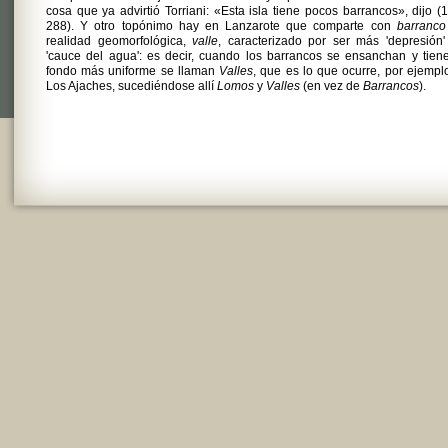
cosa que ya advirtió Torriani: «Esta isla tiene pocos barrancos», dijo (
288). Y otro topónimo hay en Lanzarote que comparte con
barranco
realidad geomorfológica,
valle
, caracterizado por ser más 'depresión
'cauce del agua': es decir, cuando los barrancos se ensanchan y tien
fondo más uniforme se llaman
Valles
, que es lo que ocurre, por ejempl
Los Ajaches, sucediéndose allí
Lomos
y
Valles
(en vez de
Barrancos
).