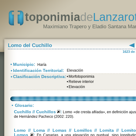
toponimia
de
Lanzaro
Maximiano Trapero y Eladio Santana Mar
Lomo del Cuchillo
1623 de
•
Municipio:
Haría
•
Identificación Territorial:
Elevación
•
Clasificación Descriptiva:
•
Morfotoponimia
•
Relieve interior
•
Elevación
•
Glosario:
Cuchillo // Cuchillos
:
Lomo «de cresta afilada», en definición aju
de Hernández Pacheco (2002: 220).
Lomo // Loma // Lomas // Lomillos // Lomita // Lomito
Lomos
:
En Canarias, a una elevación no puntual, sino longitudi