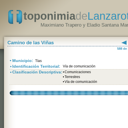
toponimia
de
Lanzaro
Maximiano Trapero y Eladio Santana Mar
Camino de las Viñas
588 de
•
Municipio:
Tías
•
Identificación Territorial:
Vía de comunicación
•
Clasificación Descriptiva:
•
Comunicaciones
•
Terrestres
•
Vía de comunicación