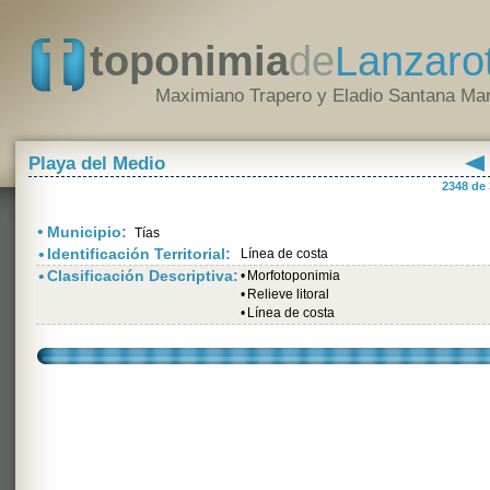
toponimia
de
Lanzaro
Maximiano Trapero y Eladio Santana Mar
Playa del Medio
2348 de
•
Municipio:
Tías
•
Identificación Territorial:
Línea de costa
•
Clasificación Descriptiva:
•
Morfotoponimia
•
Relieve litoral
•
Línea de costa