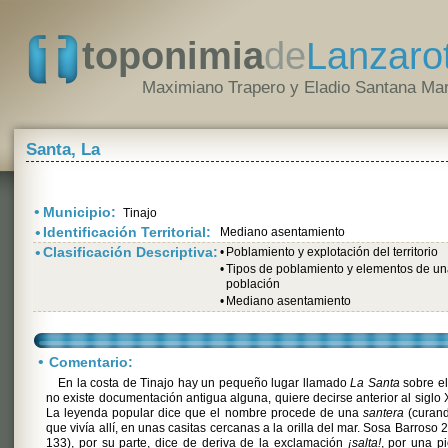
toponimia
de
Lanzaro
Maximiano Trapero y Eladio Santana Mar
Santa, La
•
Municipio:
Tinajo
•
Identificación Territorial:
Mediano asentamiento
•
Clasificación Descriptiva:
•
Poblamiento y explotación del territorio
•
Tipos de poblamiento y elementos de u
población
•
Mediano asentamiento
•
Comentario:
En la costa de Tinajo hay un pequeño lugar llamado
La Santa
sobre el
no existe documentación antigua alguna, quiere decirse anterior al siglo X
La leyenda popular dice que el nombre procede de una
santera
(curand
que vivía allí, en unas casitas cercanas a la orilla del mar. Sosa Barroso 
133), por su parte, dice de deriva de la exclamación
¡salta!
, por una p