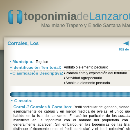
toponimia
de
Lanzaro
Maximiano Trapero y Eladio Santana Mar
Corrales, Los
862 de
•
Municipio:
Teguise
•
Identificación Territorial:
Ámbito o elemento pecuario
•
Clasificación Descriptiva:
•
Poblamiento y explotación del territorio
•
Actividad agropecuaria
•
Ámbito o elemento pecuario
•
Glosario:
Corral // Corrales // Corralitos:
Redil particular del ganado, siendo
esencialmente de cabras y en menor medida de ovejas, el único qu
habido en la isla de Lanzarote. El carácter particular de los
corrale
manifiesta en la toponimia con el nombre del propietario con
generalmente aparecen. Sin embargo, en las toponimias de las Isla
distingue léxicamente entre el 'redil particular' y el 'redil colectivo', s