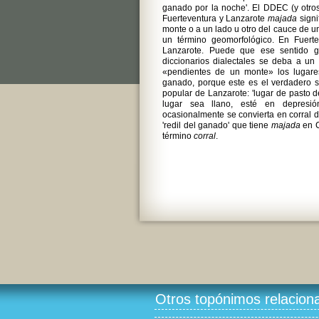
ganado por la noche'. El DDEC (y otros
Fuerteventura y Lanzarote
majada
signi
monte o a un lado u otro del cauce de un
un término geomorfológico. En Fuert
Lanzarote. Puede que ese sentido ge
diccionarios dialectales se deba a un
«pendientes de un monte» los lugare
ganado, porque este es el verdadero 
popular de Lanzarote: 'lugar de pasto 
lugar sea llano, esté en depresió
ocasionalmente se convierta en corral d
'redil del ganado' que tiene
majada
en C
término
corral
.
Otros topónimos relacion