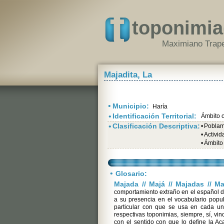
toponimia
Maximiano Trape
Majadita, La
•
Municipio:
Haría
•
Identificación Territorial:
Ámbito 
•
Clasificación Descriptiva:
•
Poblami
•
Activi
•
Ámbito
•
Glosario:
Majada // Majá // Majadas // Ma
comportamiento extraño en el español de
a su presencia en el vocabulario popul
particular con que se usa en cada un
respectivas toponimias, siempre, sí, vin
con el sentido con que lo define la Ac