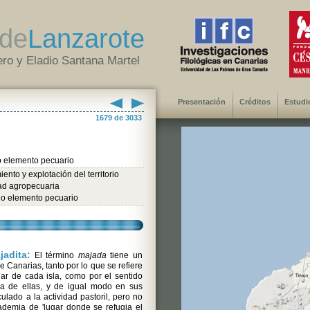
de
Lanzarote
ro y Eladio Santana Martel
Presentación
Créditos
Estudi
1679 de 3033
o elemento pecuario
ento y explotación del territorio
dad agropecuaria
 o elemento pecuario
jadita:
El término
majada
tiene un
 Canarias, tanto por lo que se refiere
ar de cada isla, como por el sentido
a de ellas, y de igual modo en sus
culado a la actividad pastoril, pero no
ademia de 'lugar donde se refugia el