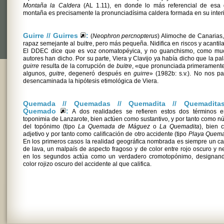
Montaña la Caldera
(AL 1.11), en donde lo más referencial de esa 
montaña es precisamente la pronunciadísima caldera formada en su interi
Guirre // Guirres
:
(
Neophron percnopterus
) Alimoche de Canarias
rapaz semejante al buitre, pero más pequeña. Nidifica en riscos y acantil
El DDEC dice que es voz onomatopéyica, y no guanchismo, como mu
autores han dicho. Por su parte, Viera y Clavijo ya había dicho que la pa
guirre
resulta de la corrupción de
buitre
, «que pronunciada primerament
algunos,
guitre
, degeneró después en
guirre
» (1982b: s.v.). No nos p
desencaminada la hipótesis etimológica de Viera.
Quemada // Quemadas // Quemadita // Quemaditas
Quemado
:
A dos realidades se refieren estos dos términos e
toponimia de Lanzarote, bien actúen como sustantivo, y por tanto como n
del topónimo (tipo
La Quemada de Máguez
o
La Quemadita
), bien 
adjetivo y por tanto como calificación de otro accidente (tipo
Playa Quem
En los primeros casos la realidad geográfica nombrada es siempre un 
de lava, un malpaís de aspecto fragoso y de color entre rojo oscuro y n
en los segundos actúa como un verdadero cromotopónimo, designand
color rojizo oscuro del accidente al que califica.