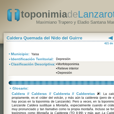
toponimia
de
Lanzaro
Maximiano Trapero y Eladio Santana Mar
Caldera Quemada del Nido del Guirre
421 de
•
Municipio:
Yaisa
•
Identificación Territorial:
Depresión
•
Clasificación Descriptiva:
•
Morfotoponimia
•
Relieve interior
•
Depresión
•
Glosario:
Caldera // Calderas // Caldereta // Calderetas
:
La
cal
propiamente, es el cráter del volcán, y más aún la
caldereta
(pero de e
hay pocas en la toponimia de Lanzarote). Pero a veces, en la toponim
Lanzarote
Caldera
sustituye a
Montaña
, especialmente cuando el crát
muy pronunciado y tan llamativo como la propia montaña. Incluso se f
topónimos como
Montaña la Caldereta
(TO 8.99) y más aun
La Calde