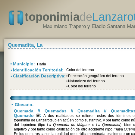
toponimia
de
Lanzaro
Maximiano Trapero y Eladio Santana Mar
Quemadita, La
•
Municipio:
Haría
•
Identificación Territorial:
Color del terreno
•
Clasificación Descriptiva:
•
Percepción geográfica del terreno
•
Naturaleza del terreno
•
Color del terreno
•
Glosario:
Quemada // Quemadas // Quemadita // Quemaditas
Quemado
:
A dos realidades se refieren estos dos términos e
toponimia de Lanzarote, bien actúen como sustantivo, y por tanto como n
del topónimo (tipo
La Quemada de Máguez
o
La Quemadita
), bien 
adjetivo y por tanto como calificación de otro accidente (tipo
Playa Quem
En los primeros casos la realidad geográfica nombrada es siempre un 