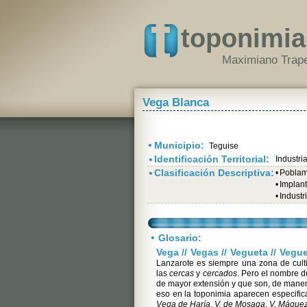
toponimia
Maximiano Trape
Vega Blanca
•
Municipio:
Teguise
•
Identificación Territorial:
Industri
•
Clasificación Descriptiva:
•
Poblami
•
Implant
•
Industr
•
Glosario:
Vega // Vegas // Vegueta // Vegu
Lanzarote es siempre una zona de cult
las
cercas
y
cercados
. Pero el nombre d
de mayor extensión y que son, de maner
eso en la toponimia aparecen especific
Vega de Haría
,
V. de Mosaga
,
V. Mágue