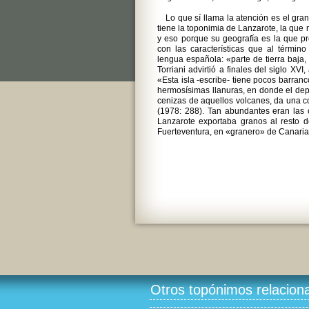
Lo que sí llama la atención es el gr
tiene la toponimia de Lanzarote, la que 
y eso porque su geografía es la que p
con las características que al términ
lengua española: «parte de tierra baja, 
Torriani advirtió a finales del siglo XV
«Esta isla -escribe- tiene pocos barran
hermosísimas llanuras, en donde el depó
cenizas de aquellos volcanes, da una 
(1978: 288). Tan abundantes eran las 
Lanzarote exportaba granos al resto de
Fuerteventura, en «granero» de Canaria
Otros topónimos relacion