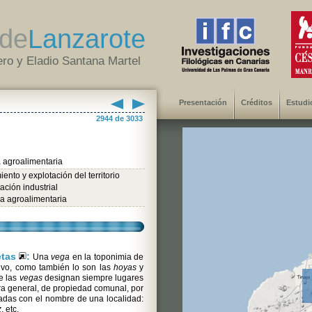
de
Lanzarote
ro y Eladio Santana Martel
Presentación
Créditos
Estudi
2944 de 3033
a agroalimentaria
ento y explotación del territorio
ación industrial
ia agroalimentaria
etas
:
Una
vega
en la toponimia de
ivo, como también lo son las
hoyas
y
e las
vegas
designan siempre lugares
a general, de propiedad comunal, por
adas con el nombre de una localidad:
z
, etc.