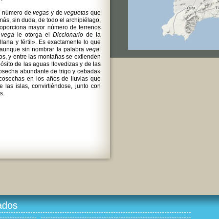
an número de
vegas
y de
veguetas
que
más, sin duda, de todo el archipiélago,
roporciona mayor número de terrenos
o
vega
le otorga el
Diccionario
de la
llana y fértil». Es exactamente lo que
I, aunque sin nombrar la palabra
vega
:
cos, y entre las montañas se extienden
sito de las aguas llovedizas y de las
cosecha abundante de trigo y cebada»
cosechas en los años de lluvias que
 las islas, convirtiéndose, junto con
s.
ados