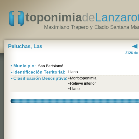
toponimia
de
Lanzaro
Maximiano Trapero y Eladio Santana Mar
Peluchas, Las
2126 de
•
Municipio:
San Bartolomé
•
Identificación Territorial:
Llano
•
Clasificación Descriptiva:
•
Morfotoponimia
•
Relieve interior
•
Llano