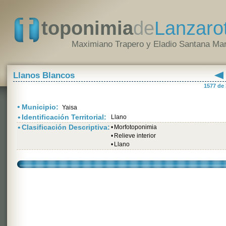
toponimia
de
Lanzaro
Maximiano Trapero y Eladio Santana Mar
Llanos Blancos
1577 de
•
Municipio:
Yaisa
•
Identificación Territorial:
Llano
•
Clasificación Descriptiva:
•
Morfotoponimia
•
Relieve interior
•
Llano