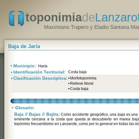
toponimia
de
Lanzaro
Maximiano Trapero y Eladio Santana Mar
Baja de Jaría
•
Municipio:
Haría
•
Identificación Territorial:
Costa baja
•
Clasificación Descriptiva:
•
Morfotoponimia
•
Relieve litoral
•
Costa baja
•
Glosario:
Baja // Bajas // Bajita:
Como accidente geográfico, una
baja
es una 
eminente cercana a la costa que queda al descubierto en marea baja
topónimo frecuentísimo en Lanzarote, como por lo general en todas las isl