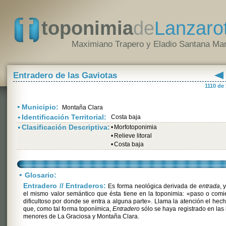
toponimia
de
Lanzaro
Maximiano Trapero y Eladio Santana Mar
Entradero de las Gaviotas
1110 de
•
Municipio:
Montaña Clara
•
Identificación Territorial:
Costa baja
•
Clasificación Descriptiva:
•
Morfotoponimia
•
Relieve litoral
•
Costa baja
•
Glosario:
Entradero // Entraderos:
Es forma neológica derivada de
entrada
, 
el mismo valor semántico que ésta tiene en la toponimia: «paso o com
dificultoso por donde se entra a alguna parte». Llama la atención el hec
que, como tal forma toponímica,
Entradero
sólo se haya registrado en las 
menores de La Graciosa y Montaña Clara.