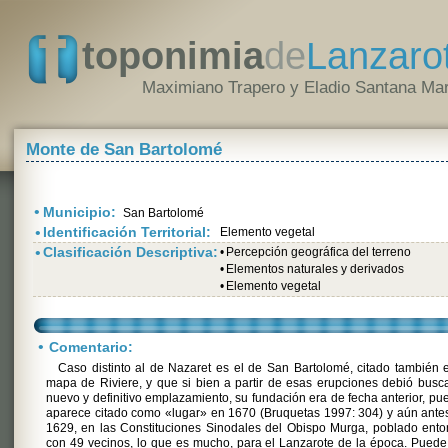
toponimia
de
Lanzaro
Maximiano Trapero y Eladio Santana Mar
Monte de San Bartolomé
•
Municipio:
San Bartolomé
•
Identificación Territorial:
Elemento vegetal
•
Clasificación Descriptiva:
•
Percepción geográfica del terreno
•
Elementos naturales y derivados
•
Elemento vegetal
•
Comentario:
Caso distinto al de Nazaret es el de San Bartolomé, citado también 
mapa de Riviere, y que si bien a partir de esas erupciones debió busc
nuevo y definitivo emplazamiento, su fundación era de fecha anterior, pu
aparece citado como «lugar» en 1670 (Bruquetas 1997: 304) y aún ante
1629, en las Constituciones Sinodales del Obispo Murga, poblado ent
con 49 vecinos, lo que es mucho, para el Lanzarote de la época. Pued