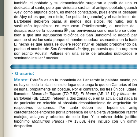
también el poblado y su denominación surgieran a partir de una er
dedicada al santo, pero que viniera a sustituir al antiguo poblado guanc
Ajey
, como algunos dicen, es menos constatable, pues entre la desapar
de Ajey (si es que, en efecto, fue poblado guanche) y el nacimiento d
Bartolomé debieron pasar, al menos, dos siglos. No hubo, por ta
sustitución toponímica en este caso. Prácticamente, el nombre de
desapareció de la toponimia
; su pervivencia como nombre se debe
bien a que una agrupación folclórica de San Bartolomé lo adoptó par
aunque si así fue sería porque el nombre quedara «sonando» en la tradi
El hecho es que ahora se quiere reconstruir el pasado proponiendo pa
pueblo el nombre de
San Bartolomé de Ajey
, propuesta que ha argumen
por escrito Agustín Pallarés en una serie de artículos publicados e
seminario insular
Lancelot
.
•
Glosario:
Monte:
Extraña es en la toponimia de Lanzarote la palabra monte, p
no hay en toda la isla ni un solo lugar que tenga lo que en Canarias el té
designa, propiamente un bosque. Por el contrario, los tres únicos lugare
llamados,
Monte de Tajaste
(TO 7.53),
El Monte
(AR 12.11) y
Monte de
Bartolomé
(SB 12.10), refieren a dos zonas que en la actualidad nada t
de particular en relación al absoluto despoblamiento de vegetación d
respectivos contornos. Por tanto deben ser topónimos antig
caracterizados entonces por la presencia de una cierta vegetación rastre
matojos, aulagas y arbustos de todo tipo. Y lo mismo debió justific
topónimo
Monturrios Pardos
(YA 13.63), éste incluso con un diminu
despectivo.