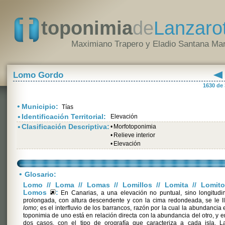
toponimia
de
Lanzaro
Maximiano Trapero y Eladio Santana Mar
Lomo Gordo
1630 de
•
Municipio:
Tías
•
Identificación Territorial:
Elevación
•
Clasificación Descriptiva:
•
Morfotoponimia
•
Relieve interior
•
Elevación
•
Glosario:
Lomo // Loma // Lomas // Lomillos // Lomita // Lomito
Lomos
:
En Canarias, a una elevación no puntual, sino longitudi
prolongada, con altura descendente y con la cima redondeada, se le 
lomo
; es el interfluvio de los barrancos, razón por la cual la abundancia 
toponimia de uno está en relación directa con la abundancia del otro, y e
dos casos, con el tipo de orografía que caracteriza a cada isla. L