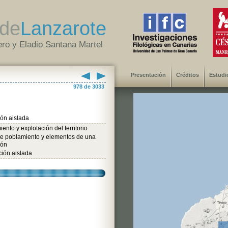
de
Lanzarote
ro y Eladio Santana Martel
Presentación
Créditos
Estudi
978 de 3033
ión aislada
ento y explotación del territorio
de poblamiento y elementos de una
ión
ción aislada