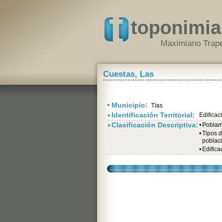
toponimia
Maximiano Trape
Cuestas, Las
•
Municipio:
Tías
•
Identificación Territorial:
Edificac
•
Clasificación Descriptiva:
•
Poblami
•
Tipos 
poblac
•
Edifica