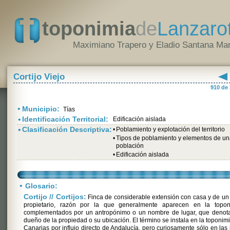
toponimia
de
Lanzaro
Maximiano Trapero y Eladio Santana Mar
Cortijo Viejo
910 de
•
Municipio:
Tías
•
Identificación Territorial:
Edificación aislada
•
Clasificación Descriptiva:
•
Poblamiento y explotación del territorio
•
Tipos de poblamiento y elementos de u
población
•
Edificación aislada
•
Glosario:
Cortijo // Cortijos:
Finca de considerable extensión con casa y de un
propietario, razón por la que generalmente aparecen en la topon
complementados por un antropónimo o un nombre de lugar, que denota
dueño de la propiedad o su ubicación. El término se instala en la toponim
Canarias por influjo directo de Andalucía, pero curiosamente sólo en las 