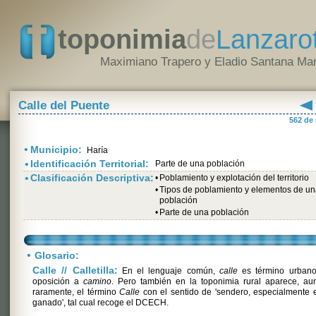
toponimia
de
Lanzaro
Maximiano Trapero y Eladio Santana Mar
Calle del Puente
562 de
•
Municipio:
Haría
•
Identificación Territorial:
Parte de una población
•
Clasificación Descriptiva:
•
Poblamiento y explotación del territorio
•
Tipos de poblamiento y elementos de u
población
•
Parte de una población
•
Glosario:
Calle // Calletilla:
En el lenguaje común,
calle
es término urbano
oposición a
camino
. Pero también en la toponimia rural aparece, au
raramente, el término
Calle
con el sentido de 'sendero, especialmente 
ganado', tal cual recoge el DCECH.