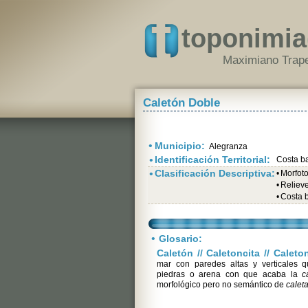
toponimia
Maximiano Trape
Caletón Doble
•
Municipio:
Alegranza
•
Identificación Territorial:
Costa b
•
Clasificación Descriptiva:
•
Morfot
•
Relieve 
•
Costa 
•
Glosario:
Caletón // Caletoncita // Calet
mar con paredes altas y verticales 
piedras o arena con que acaba la
c
morfológico pero no semántico de
calet