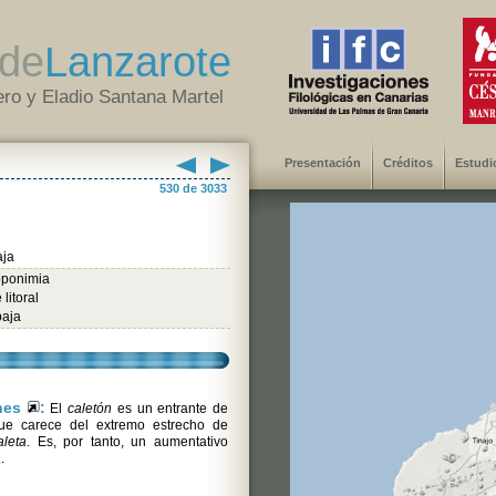
de
Lanzarote
ro y Eladio Santana Martel
Presentación
Créditos
Estudi
530 de 3033
aja
oponimia
litoral
baja
ones
:
El
caletón
es un entrante de
que carece del extremo estrecho de
aleta
. Es, por tanto, un aumentativo
a
.