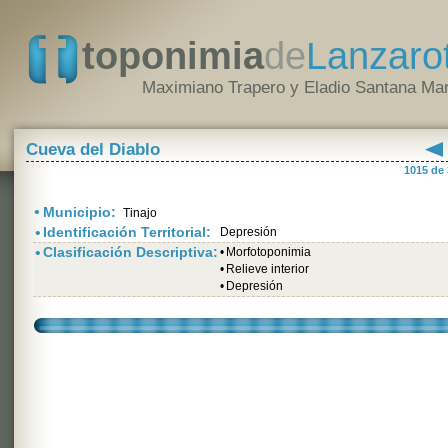
toponimia
de
Lanzaro
Maximiano Trapero y Eladio Santana Mar
Cueva del Diablo
1015 de
•
Municipio:
Tinajo
•
Identificación Territorial:
Depresión
•
Clasificación Descriptiva:
•
Morfotoponimia
•
Relieve interior
•
Depresión