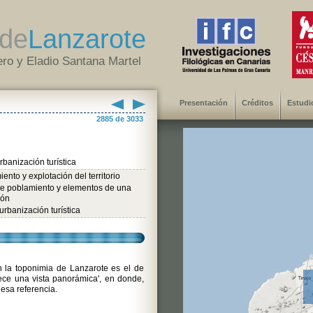
de
Lanzarote
ro y Eladio Santana Martel
Presentación
Créditos
Estudi
2885 de 3033
banización turística
ento y explotación del territorio
de poblamiento y elementos de una
ión
rbanización turística
 la toponimia de Lanzarote es el de
rece una vista panorámica', en donde,
 esa referencia.