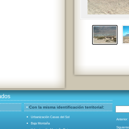
ados
•
Con la misma identificación territorial:
•
Urbanización Casas del Sol
Anterior:
•
Baja Montaña
Siguiente