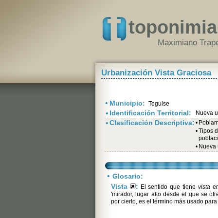
toponimia
Maximiano Trape
Urbanización Vista Graciosa
•
Municipio:
Teguise
•
Identificación Territorial:
Nueva ur
•
Clasificación Descriptiva:
•
Poblami
•
Tipos 
poblac
•
Nueva u
•
Glosario:
Vista
:
El sentido que tiene
vista
en
'mirador, lugar alto desde el que se of
por cierto, es el término más usado para