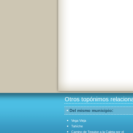
Otros topónimos relacion
•
Del mismo municipio:
•
Vega Vieja
•
Tahíche
•
Camino de Teguise a la Caleta por el