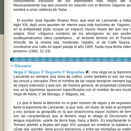
conocimiento exclusivo de los informantes más viejos del lu
Necesariamente hay que ponerlo en relación con el término
Ságamo
qu
nombre a unas calderas de Yaisa.
El escritor José Agustín Álvarez Rixo, que vivió en Lanzarote a mita
siglo XIX, dejó unos apuntes de interés para este topónimo de
Yágamo
en la antigüedad pudo ocupar un espacio mucho mayor del que hoy s
asigna. Dice: «Algunos nombres de los aborígenes se van perdie
sustituyéndoselos otros castellanos... al desierto terreno en el Puert
Arrecife, de la misma isla, nombrado
Yagabo
, el de Calle Nueva,
construirse una calle en aquel paraje el año 1805, hasta cuya fecha reten
primero» (1991: 32-33)
•
Glosario:
Vega // Vegas // Vegueta // Veguetas
:
Una
vega
en la toponim
Lanzarote es siempre una zona de cultivo, como también lo son las
ho
las
cercas
y
cercados
. Pero el nombre de las
vegas
designan siempre lug
de mayor extensión y que son, de manera general, de propiedad comunal
eso en la toponimia aparecen especificadas con el nombre de una local
Vega de Haría
,
V. de Mosaga
,
V. Máguez
, etc.
Lo que sí llama la atención es el gran número de
vegas
y de
veguetas
tiene la toponimia de Lanzarote, la que más, sin duda, de todo el archipié
y eso porque su geografía es la que proporciona mayor número de ter
con las características que al término
vega
le otorga el
Diccionario
d
lengua española: «parte de tierra baja, llana y fértil». Es exactamente l
Torriani advirtió a finales del siglo XVI, aunque sin nombrar la palabra
«Esta isla -escribe- tiene pocos barrancos, y entre las montañas se exti