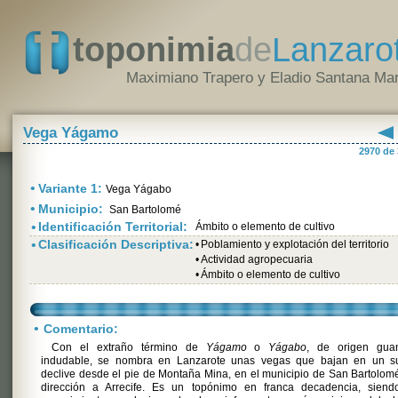
toponimia
de
Lanzaro
Maximiano Trapero y Eladio Santana Mar
Vega Yágamo
2970 de
•
Variante 1:
Vega Yágabo
•
Municipio:
San Bartolomé
•
Identificación Territorial:
Ámbito o elemento de cultivo
•
Clasificación Descriptiva:
•
Poblamiento y explotación del territorio
•
Actividad agropecuaria
•
Ámbito o elemento de cultivo
•
Comentario:
Con el extraño término de
Yágamo
o
Yágabo
, de origen gua
indudable, se nombra en Lanzarote unas vegas que bajan en un s
declive desde el pie de Montaña Mina, en el municipio de San Bartolom
dirección a Arrecife. Es un topónimo en franca decadencia, siend