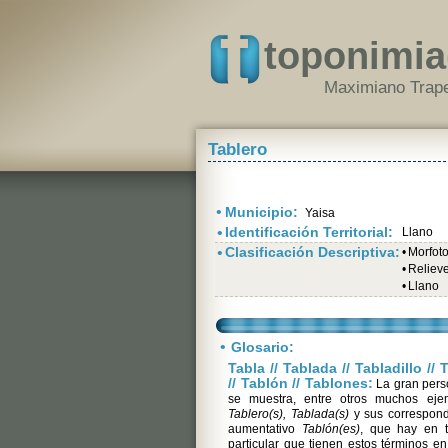
toponimia
Maximiano Trape
Tablero
•
Municipio:
Yaisa
•
Identificación Territorial:
Llano
•
Clasificación Descriptiva:
•
Morfot
•
Relieve
•
Llano
•
Glosario:
Tabla // Tablada // Tabladillo // 
// Tablón // Tablones:
La gran pers
se muestra, entre otros muchos ej
Tablero(s), Tablada(s)
y sus correspond
aumentativo
Tablón(es)
, que hay en t
particular que tienen estos términos e