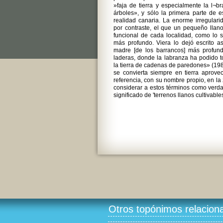
»faja de tierra y especialmente la l¬b
árboles», y sólo la primera parte de e
realidad canaria. La enorme irregularid
por contraste, el que un pequeño llano 
funcional de cada localidad, como lo 
más profundo. Viera lo dejó escrito as
madre [de los barrancos] más profund
laderas, donde la labranza ha podido 
la tierra de cadenas de paredones» (198
se convierta siempre en tierra aprove
referencia, con su nombre propio, en l
considerar a estos términos como verd
significado de 'terrenos llanos cultivables
Otros topónimos relacion