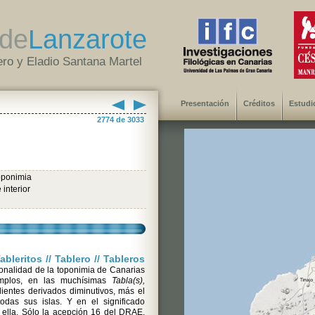
de
Lanzarote
ro y Eladio Santana Martel
Presentación
Créditos
Estudi
2774 de 3033
oponimia
 interior
Tableritos // Tablero // Tableros
onalidad de la toponimia de Canarias
emplos, en las muchísimas
Tabla(s),
ientes derivados diminutivos, más el
odas sus islas. Y en el significado
n ella. Sólo la acepción 16 del DRAE,