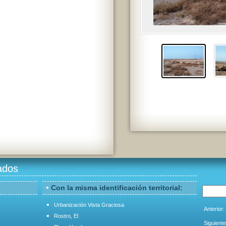
ados
•
Con la misma identificación territorial:
•
Urbanización Vista Graciosa
Anterior:
•
Rostro, El
Siguiente