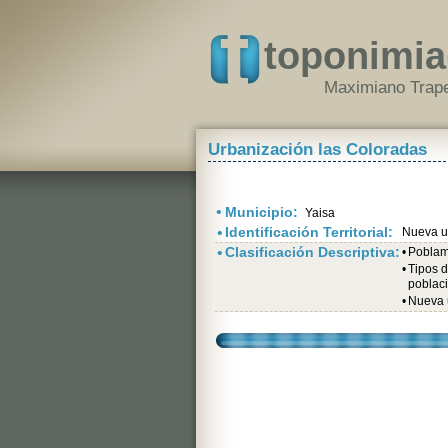
toponimia
Maximiano Trape
Urbanización las Coloradas
•
Municipio:
Yaisa
•
Identificación Territorial:
Nueva ur
•
Clasificación Descriptiva:
•
Poblami
•
Tipos 
poblac
•
Nueva u