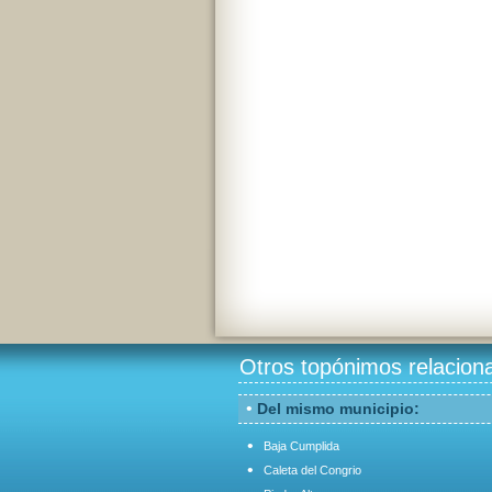
Otros topónimos relacion
•
Del mismo municipio:
•
Baja Cumplida
•
Caleta del Congrio