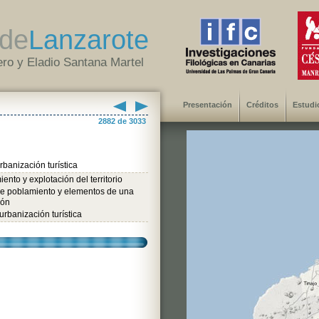
de
Lanzarote
ro y Eladio Santana Martel
Presentación
Créditos
Estudi
2882 de 3033
banización turística
ento y explotación del territorio
de poblamiento y elementos de una
ión
rbanización turística