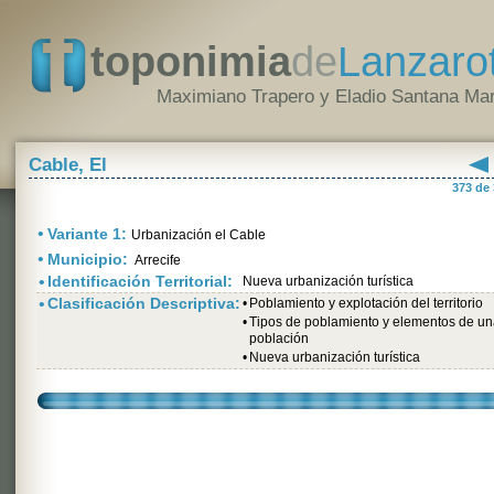
toponimia
de
Lanzaro
Maximiano Trapero y Eladio Santana Mar
Cable, El
373 de
•
Variante 1:
Urbanización el Cable
•
Municipio:
Arrecife
•
Identificación Territorial:
Nueva urbanización turística
•
Clasificación Descriptiva:
•
Poblamiento y explotación del territorio
•
Tipos de poblamiento y elementos de u
población
•
Nueva urbanización turística