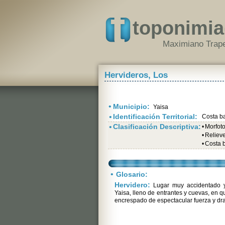
toponimia
Maximiano Trape
Hervideros, Los
•
Municipio:
Yaisa
•
Identificación Territorial:
Costa b
•
Clasificación Descriptiva:
•
Morfot
•
Relieve 
•
Costa 
•
Glosario:
Hervidero:
Lugar muy accidentado y
Yaisa, lleno de entrantes y cuevas, en 
encrespado de espectacular fuerza y dr