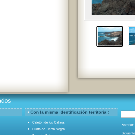
ados
•
Con la misma identificación territorial:
•
Caletón de los Callaos
Anterior:
•
Punta de Tierra Negra
Siguiente