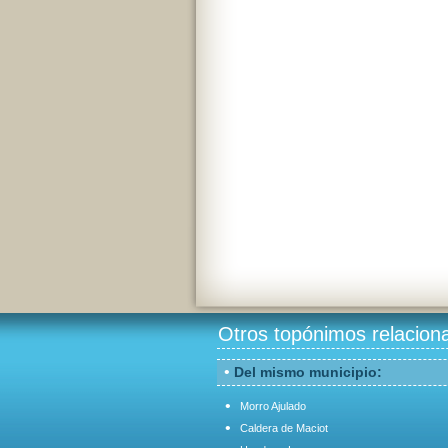
Otros topónimos relacion
•
Del mismo municipio:
•
Morro Ajulado
•
Caldera de Maciot