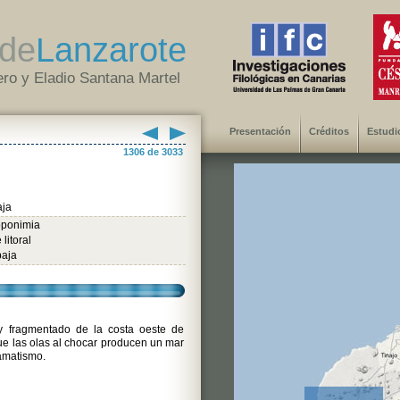
de
Lanzarote
ro y Eladio Santana Martel
Presentación
Créditos
Estudi
1306 de 3033
aja
oponimia
litoral
baja
 fragmentado de la costa oeste de
que las olas al chocar producen un mar
amatismo.