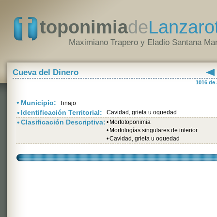
toponimia
de
Lanzaro
Maximiano Trapero y Eladio Santana Mar
Cueva del Dinero
1016 de
•
Municipio:
Tinajo
•
Identificación Territorial:
Cavidad, grieta u oquedad
•
Clasificación Descriptiva:
•
Morfotoponimia
•
Morfologías singulares de interior
•
Cavidad, grieta u oquedad