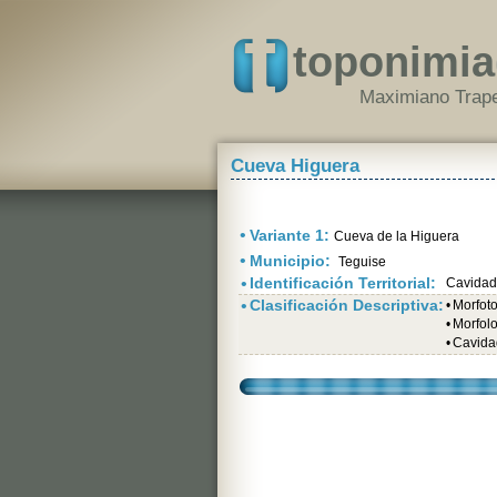
toponimia
Maximiano Trape
Cueva Higuera
•
Variante 1:
Cueva de la Higuera
•
Municipio:
Teguise
•
Identificación Territorial:
Cavidad
•
Clasificación Descriptiva:
•
Morfot
•
Morfolo
•
Cavida