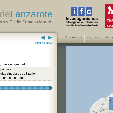
de
Lanzarote
ro y Eladio Santana Martel
Presentación
Créditos
Estudi
1040 de 3033
, grieta u oquedad
oponimia
gías singulares de interior
d, grieta u oquedad