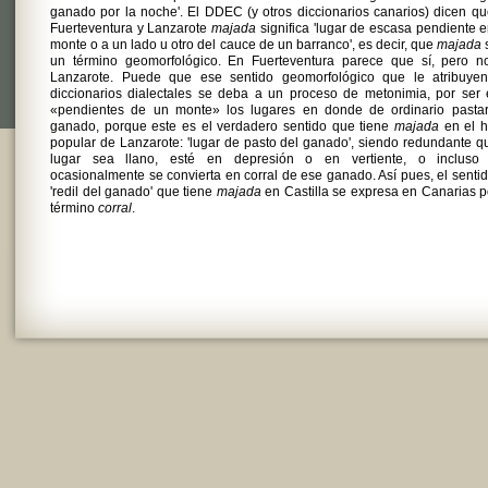
ganado por la noche'. El DDEC (y otros diccionarios canarios) dicen q
Fuerteventura y Lanzarote
majada
significa 'lugar de escasa pendiente 
monte o a un lado u otro del cauce de un barranco', es decir, que
majada
s
un término geomorfológico. En Fuerteventura parece que sí, pero n
Lanzarote. Puede que ese sentido geomorfológico que le atribuyen
diccionarios dialectales se deba a un proceso de metonimia, por ser
«pendientes de un monte» los lugares en donde de ordinario pastar
ganado, porque este es el verdadero sentido que tiene
majada
en el h
popular de Lanzarote: 'lugar de pasto del ganado', siendo redundante q
lugar sea llano, esté en depresión o en vertiente, o incluso
ocasionalmente se convierta en corral de ese ganado. Así pues, el senti
'redil del ganado' que tiene
majada
en Castilla se expresa en Canarias p
término
corral
.