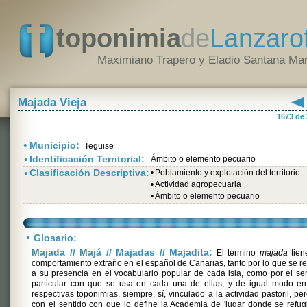
toponimia
de
Lanzaro
Maximiano Trapero y Eladio Santana Mar
Majada Vieja
1673 de
•
Municipio:
Teguise
•
Identificación Territorial:
Ámbito o elemento pecuario
•
Clasificación Descriptiva:
•
Poblamiento y explotación del territorio
•
Actividad agropecuaria
•
Ámbito o elemento pecuario
•
Glosario:
Majada // Majá // Majadas // Majadita:
El término
majada
tien
comportamiento extraño en el español de Canarias, tanto por lo que se re
a su presencia en el vocabulario popular de cada isla, como por el se
particular con que se usa en cada una de ellas, y de igual modo en
respectivas toponimias, siempre, sí, vinculado a la actividad pastoril, pe
con el sentido con que lo define la Academia de 'lugar donde se refug