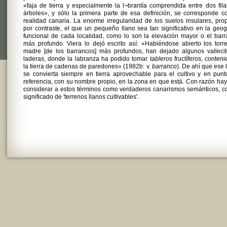
»faja de tierra y especialmente la l¬brantía comprendida entre dos fil
árboles», y sólo la primera parte de esa definición, se corresponde c
realidad canaria. La enorme irregularidad de los suelos insulares, prop
por contraste, el que un pequeño llano sea tan significativo en la geog
funcional de cada localidad, como lo son la elevación mayor o el bar
más profundo. Viera lo dejó escrito así: «Habiéndose abierto los torr
madre [de los barrancos] más profundos, han dejado algunos vallecit
laderas, donde la labranza ha podido tomar
tableros
fructíferos, conten
la tierra de cadenas de paredones» (1982b: v.
barranco
). De ahí que ese 
se convierta siempre en tierra aprovechable para el cultivo y en pun
referencia, con su nombre propio, en la zona en que está. Con razón ha
considerar a estos términos como verdaderos canarismos semánticos, c
significado de 'terrenos llanos cultivables'.