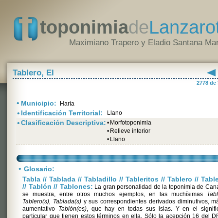
toponimia
de
Lanzaro
Maximiano Trapero y Eladio Santana Mar
Tablero, El
2778 de
•
Municipio:
Haría
•
Identificación Territorial:
Llano
•
Clasificación Descriptiva:
•
Morfotoponimia
•
Relieve interior
•
Llano
•
Glosario:
Tabla // Tablada // Tabladillo // Tableritos // Tablero // Tabl
// Tablón // Tablones:
La gran personalidad de la toponimia de Can
se muestra, entre otros muchos ejemplos, en las muchísimas
Tabl
Tablero(s), Tablada(s)
y sus correspondientes derivados diminutivos, m
aumentativo
Tablón(es)
, que hay en todas sus islas. Y en el signif
particular que tienen estos términos en ella. Sólo la acepción 16 del 