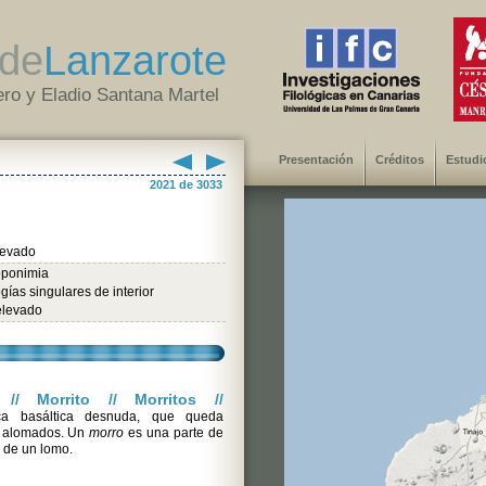
de
Lanzarote
ro y Eladio Santana Martel
Presentación
Créditos
Estudi
2021 de 3033
levado
oponimia
gías singulares de interior
elevado
// Morrito // Morritos //
a basáltica desnuda, que queda
s alomados. Un
morro
es una parte de
 de un lomo.