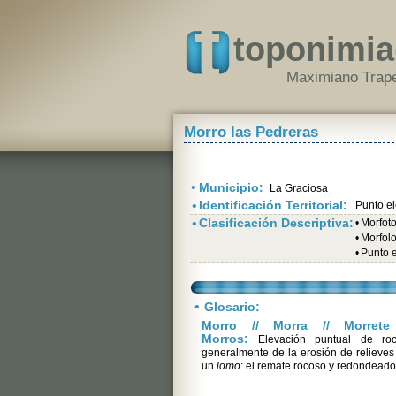
toponimia
Maximiano Trape
Morro las Pedreras
•
Municipio:
La Graciosa
•
Identificación Territorial:
Punto e
•
Clasificación Descriptiva:
•
Morfot
•
Morfolo
•
Punto 
•
Glosario:
Morro // Morra // Morrete 
Morros:
Elevación puntual de roc
generalmente de la erosión de relieve
un
lomo
: el remate rocoso y redondeado