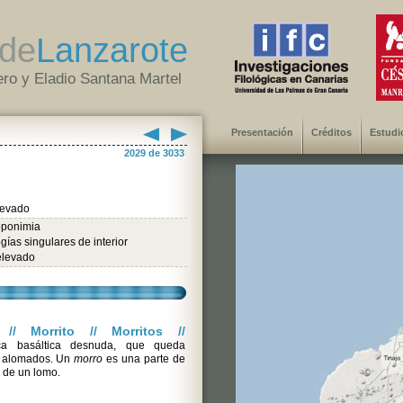
de
Lanzarote
ro y Eladio Santana Martel
Presentación
Créditos
Estudi
2029 de 3033
levado
oponimia
gías singulares de interior
elevado
// Morrito // Morritos //
a basáltica desnuda, que queda
s alomados. Un
morro
es una parte de
 de un lomo.