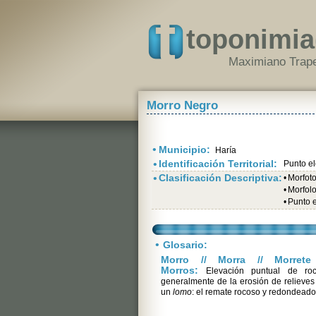
toponimia
Maximiano Trape
Morro Negro
•
Municipio:
Haría
•
Identificación Territorial:
Punto e
•
Clasificación Descriptiva:
•
Morfot
•
Morfolo
•
Punto 
•
Glosario:
Morro // Morra // Morrete 
Morros:
Elevación puntual de roc
generalmente de la erosión de relieve
un
lomo
: el remate rocoso y redondeado