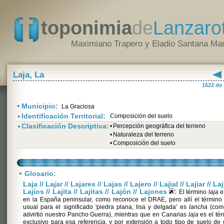
toponimia
de
Lanzaro
Maximiano Trapero y Eladio Santana Mar
Laja, La
1522 de
•
Municipio:
La Graciosa
•
Identificación Territorial:
Composición del suelo
•
Clasificación Descriptiva:
•
Percepción geográfica del terreno
•
Naturaleza del terreno
•
Composición del suelo
•
Glosario:
Laja // Lajar // Lajares // Lajas // Lajero // Lajial // Lajiar // Laj
Lajíos // Lajita // Lajitas // Lajón // Lajones
:
El término
laja
e
en la España peninsular, como reconoce el DRAE, pero allí el términ
usual para el significado 'piedra plana, lisa y delgada' es
lancha
(com
advirtió nuestro Pancho Guerra), mientras que en Canarias
laja
es el té
exclusivo para esa referencia, y por extensión a todo tipo de suelo de