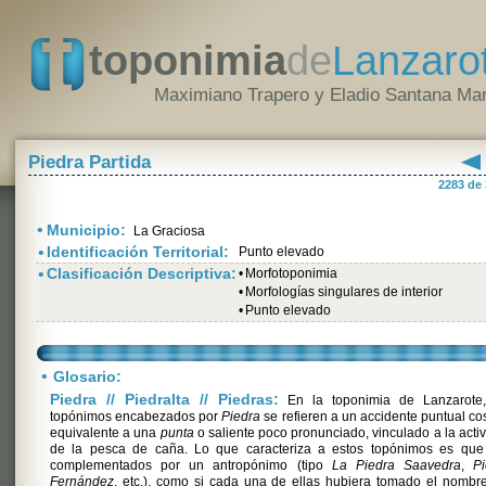
toponimia
de
Lanzaro
Maximiano Trapero y Eladio Santana Mar
Piedra Partida
2283 de
•
Municipio:
La Graciosa
•
Identificación Territorial:
Punto elevado
•
Clasificación Descriptiva:
•
Morfotoponimia
•
Morfologías singulares de interior
•
Punto elevado
•
Glosario:
Piedra // Piedralta // Piedras:
En la toponimia de Lanzarote,
topónimos encabezados por
Piedra
se refieren a un accidente puntual co
equivalente a una
punta
o saliente poco pronunciado, vinculado a la acti
de la pesca de caña. Lo que caracteriza a estos topónimos es que
complementados por un antropónimo (tipo
La Piedra Saavedra
,
Pi
Fernández
, etc.), como si cada una de ellas hubiera tomado el nombr