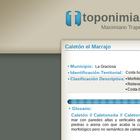
toponimia
Maximiano Trape
Caletón el Marrajo
•
Municipio:
La Graciosa
•
Identificación Territorial:
Costa b
•
Clasificación Descriptiva:
•
Morfot
•
Relieve 
•
Costa 
•
Glosario:
Caletón // Caletoncita // Calet
mar con paredes altas y verticales 
piedras o arena con que acaba la
c
morfológico pero no semántico de
calet