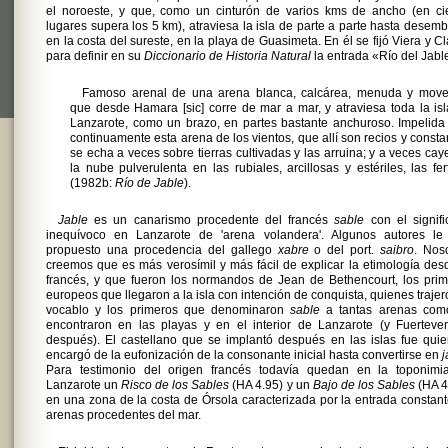
el noroeste, y que, como un cinturón de varios kms de ancho (en cie
lugares supera los 5 km), atraviesa la isla de parte a parte hasta desem
en la costa del sureste, en la playa de Guasimeta. En él se fijó Viera y Cl
para definir en su
Diccionario de Historia Natural
la entrada «Río del Jabl
Famoso arenal de una arena blanca, calcárea, menuda y move
que desde Hamara [sic] corre de mar a mar, y atraviesa toda la is
Lanzarote, como un brazo, en partes bastante anchuroso. Impelida
continuamente esta arena de los vientos, que allí son recios y consta
se echa a veces sobre tierras cultivadas y las arruina; y a veces ca
la nube pulverulenta en las rubiales, arcillosas y estériles, las fert
(1982b:
Río de Jable
).
Jable
es un canarismo procedente del francés
sable
con el signif
inequívoco en Lanzarote de 'arena volandera'. Algunos autores le
propuesto una procedencia del gallego
xabre
o del port.
saibro
. Nos
creemos que es más verosímil y más fácil de explicar la etimología des
francés, y que fueron los normandos de Jean de Bethencourt, los pri
europeos que llegaron a la isla con intención de conquista, quienes trajer
vocablo y los primeros que denominaron
sable
a tantas arenas com
encontraron en las playas y en el interior de Lanzarote (y Fuerteve
después). El castellano que se implantó después en las islas fue qui
encargó de la eufonización de la consonante inicial hasta convertirse en
j
Para testimonio del origen francés todavía quedan en la toponimi
Lanzarote un
Risco de los Sables
(HA 4.95) y un
Bajo de los Sables
(HA 4
en una zona de la costa de Órsola caracterizada por la entrada constan
arenas procedentes del mar.