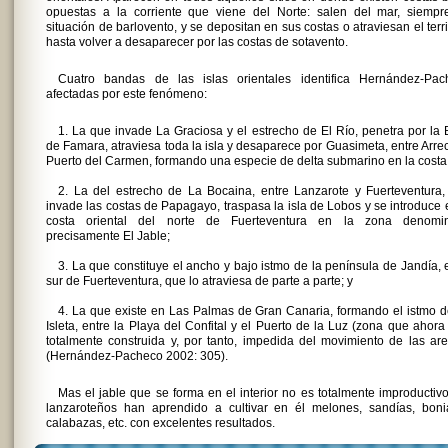
opuestas a la corriente que viene del Norte: salen del mar, siempr
situación de barlovento, y se depositan en sus costas o atraviesan el terri
hasta volver a desaparecer por las costas de sotavento.
Cuatro bandas de las islas orientales identifica Hernández-Pac
afectadas por este fenómeno:
1. La que invade La Graciosa y el estrecho de El Río, penetra por la
de Famara, atraviesa toda la isla y desaparece por Guasimeta, entre Arrec
Puerto del Carmen, formando una especie de delta submarino en la costa
2. La del estrecho de La Bocaina, entre Lanzarote y Fuerteventura
invade las costas de Papagayo, traspasa la isla de Lobos y se introduce 
costa oriental del norte de Fuerteventura en la zona denomi
precisamente El Jable;
3. La que constituye el ancho y bajo istmo de la península de Jandía, 
sur de Fuerteventura, que lo atraviesa de parte a parte; y
4. La que existe en Las Palmas de Gran Canaria, formando el istmo 
Isleta, entre la Playa del Confital y el Puerto de la Luz (zona que ahora
totalmente construida y, por tanto, impedida del movimiento de las ar
(Hernández-Pacheco 2002: 305).
Mas el jable que se forma en el interior no es totalmente improductivo
lanzaroteños han aprendido a cultivar en él melones, sandías, bonia
calabazas, etc. con excelentes resultados.