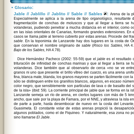
•
Glosario:
Jable // Jablillo // Jablito // Sable // Sables
:
Arena de la pl
Especialmente se aplica a la arena de tipo organológico, resultante 
fragmentación de conchas de moluscos y que al llegar a tierra se h
volanderas, pudiendo penetrar a mucha distancia en el interior, como o
en las islas orientales de Canarias, formando grandes extensiones. En 
casos se llama
jable
al terreno cubierto por estas arenas. Procede del fr
sable
. En la toponimia de Lanzarote hay dos lugares en la costa de Ó
que conservan el nombre originario de
sable
(
Risco los Sables
, HA 4
Bajo de los Sables
, HA 4.78).
Dice Hernández Pacheco (2002: 55-59) que el
jable
es el resultado 
trituración de infinidad de conchas marinas y que al llegar a tierra se 
volanderas. Dice también que al observarlo de cerca «no se ve entre
granos ni uno que presente el brillo vítreo del cuarzo, es una arena unif
fina, blanca mate, blanda, los granos mayores se parten fácilmente con la
sólo se distinguen entre los granillos blancos, algunos, en escaso númer
color negro, que sensiblemente son partículas de lava o de basalto del 
de la isla» (ibid: 59). La corriente principal de jable que se forma en la is
Lanzarote semeja un río de arena, en ciertos lugares con más de 5 km
ancho, que sale por la playa de Famara, por el NNE, y atraviesa la isla en
de parte a parte, hasta desembocar de nuevo en la costa del Levante
Guasimeta. El constante volar de estas arenas propició la desaparici
algunos poblados, como el de Fiquineo. Y naturalmente, esa zona no p
sino llamarse
El Jable
.