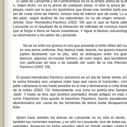
El
jable
de Lanzarote y de Fuerteventura no es la simple arena de la p
o, mejor dicho, no es la arena de cualquier playa, ni sólo la arena de
playas, razón por la que los topónimos que llevan ese nombre tanto p
ser de costa como de interior, incluso más de interior que de costa. La 
del
jable
, según análisis de los naturalistas, no es de origen mineral,
animal. Dice Hernández-Pacheco (2002: 59) que lo que se llama
jabl
Lanzarote es el resultado de la trituración de infinidad de conchas mari
que al llegar a tierra se hacen volanderas. Y sigue el famoso vulcanólo
su observación a los
jables
de Lanzarote:
No se ve entre los granos ni uno que presente el brillo vítreo del cu
es una arena uniforme, fina, blanca mate, blanda, los granos mayor
parten fácilmente con la uña, sólo se distinguen entre los gran
blancos, algunos, en escaso número, de color negro, que sensible
son partículas de lava o de basalto del suelo de la isla (Herná
Pacheco (2002: 59).
El propio Hernández-Pacheco presenció en un día de fuerte viento, e
la arena formaba una «espesa nube baja que cierra el horizonte», có
jable «atraviesa la isla hasta penetrar en el mar y deshacerse a corta dist
de la orilla» (2002: 73). Naturalmente, esa zona no podría sino llama
Jable
. Y hasta se dice que pueblos asentados desde antiguo en esta 
como Fiquinineo (hoy queda el topónimo
Fiquineo
), fueron paulatina
abandonados por causa de las tormentas de arena hasta desaparecer
todo.
Quien hace móviles las arenas de Lanzarote no es sólo el viento, 
también las corrientes marinas, y no sólo en Lanzarote, sino de todas las 
orientales. Aparecen en todos aquellos sitios en donde existen costas 