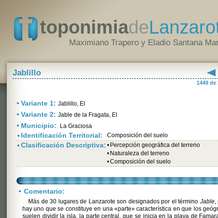
toponimia
de
Lanzaro
Maximiano Trapero y Eladio Santana Mar
Jablillo
1449 de
•
Variante 1:
Jablillo, El
•
Variante 2:
Jable de la Fragata, El
•
Municipio:
La Graciosa
•
Identificación Territorial:
Composición del suelo
•
Clasificación Descriptiva:
•
Percepción geográfica del terreno
•
Naturaleza del terreno
•
Composición del suelo
•
Comentario:
Más de 30 lugares de Lanzarote son designados por el término
Jable
,
hay uno que se constituye en una «parte» característica en que los geóg
suelen dividir la isla, la parte central, que se inicia en la playa de Famar