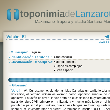
toponimia
de
Lanzaro
Maximiano Trapero y Eladio Santana Mar
Volcán, El
3026 de
•
Municipio:
Teguise
•
Identificación Territorial:
Gran espacio
•
Clasificación Descriptiva:
•
Morfotoponimia
•
Espacios complejos
•
Gran espacio
•
Glosario:
Volcán
:
Curiosamente, siendo las Islas Canarias un territorio total
volcánico, el término
volcán
es extraño como topónimo aunque no 
apelativo. La razón es obvia: la voz entra en el castellano muy tardíamen
partir del siglo XVII, primero en la literatura y mucho más tarde en el 
popular, a partir del port.
vulcâo
, que en esa lengua se formó figurada
sobre el lat.
Vulcanus
'dios del fuego' (Corominas y Pascual: DCECH). As