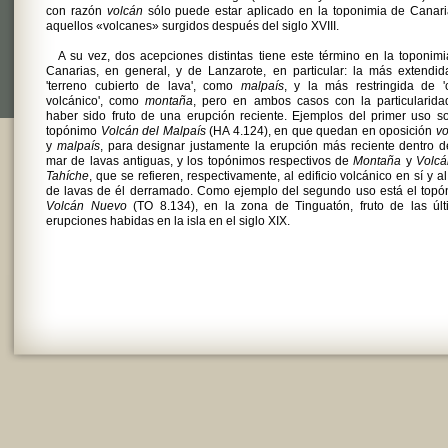
con razón
volcán
sólo puede estar aplicado en la toponimia de Canar
aquellos «volcanes» surgidos después del siglo XVIII.
A su vez, dos acepciones distintas tiene este término en la toponim
Canarias, en general, y de Lanzarote, en particular: la más extendi
'terreno cubierto de lava', como
malpaís
, y la más restringida de '
volcánico', como
montaña
, pero en ambos casos con la particularida
haber sido fruto de una erupción reciente. Ejemplos del primer uso s
topónimo
Volcán del Malpaís
(HA 4.124), en que quedan en oposición
v
y
malpaís
, para designar justamente la erupción más reciente dentro 
mar de lavas antiguas, y los topónimos respectivos de
Montaña
y
Volcá
Tahíche
, que se refieren, respectivamente, al edificio volcánico en sí y a
de lavas de él derramado. Como ejemplo del segundo uso está el topó
Volcán Nuevo
(TO 8.134), en la zona de Tinguatón, fruto de las últ
erupciones habidas en la isla en el siglo XIX.