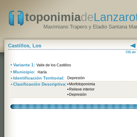
toponimia
de
Lanzaro
Maximiano Trapero y Eladio Santana Mar
Castillos, Los
725 de
•
Variante 1:
Valle de los Castillos
•
Municipio:
Haría
•
Identificación Territorial:
Depresión
•
Clasificación Descriptiva:
•
Morfotoponimia
•
Relieve interior
•
Depresión