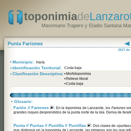
toponimia
de
Lanzaro
Maximiano Trapero y Eladio Santana Mar
Punta Fariones
2517 de
•
Municipio:
Haría
•
Identificación Territorial:
Costa baja
•
Clasificación Descriptiva:
•
Morfotoponimia
•
Relieve litoral
•
Costa baja
•
Glosario:
Farión // Fariones
:
En la toponimia de Lanzarote, los
Fariones
son
grandes roques desprendidos de la punta norte de la isla. Deriva de
faral
Punta // Puntas // Puntilla // Puntillas
:
Dos clases de «puntas»
que distinguir en la toponimia de Lanzarote: las primeras son las que ref