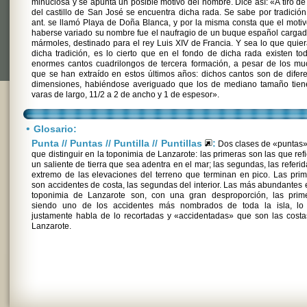
minuciosa y se apunta un posible motivo del nombre. Dice así: «A tiro de 
del castillo de San José se encuentra dicha rada. Se sabe por tradició
ant. se llamó Playa de Doña Blanca, y por la misma consta que el moti
haberse variado su nombre fue el naufragio de un buque español carga
mármoles, destinado para el rey Luis XIV de Francia. Y sea lo que quie
dicha tradición, es lo cierto que en el fondo de dicha rada existen to
enormes cantos cuadrilongos de tercera formación, a pesar de los mu
que se han extraído en estos últimos años: dichos cantos son de difer
dimensiones, habiéndose averiguado que los de mediano tamaño tien
varas de largo, 11/2 a 2 de ancho y 1 de espesor».
•
Glosario:
Punta // Puntas // Puntilla // Puntillas
:
Dos clases de «puntas»
que distinguir en la toponimia de Lanzarote: las primeras son las que ref
un saliente de tierra que sea adentra en el mar; las segundas, las referid
extremo de las elevaciones del terreno que terminan en pico. Las pri
son accidentes de costa, las segundas del interior. Las más abundantes 
toponimia de Lanzarote son, con una gran desproporción, las prime
siendo uno de los accidentes más nombrados de toda la isla, lo
justamente habla de lo recortadas y «accidentadas» que son las cost
Lanzarote.