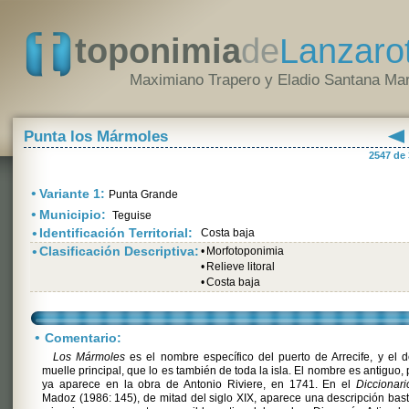
toponimia
de
Lanzaro
Maximiano Trapero y Eladio Santana Mar
Punta los Mármoles
2547 de
•
Variante 1:
Punta Grande
•
Municipio:
Teguise
•
Identificación Territorial:
Costa baja
•
Clasificación Descriptiva:
•
Morfotoponimia
•
Relieve litoral
•
Costa baja
•
Comentario:
Los Mármoles
es el nombre específico del puerto de Arrecife, y el 
muelle principal, que lo es también de toda la isla. El nombre es antiguo,
ya aparece en la obra de Antonio Riviere, en 1741. En el
Diccionari
Madoz (1986: 145), de mitad del siglo XIX, aparece una descripción bas