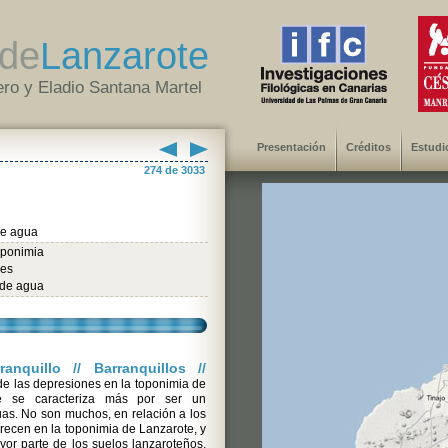
de
Lanzarote
ro y Eladio Santana Martel
Presentación
Créditos
Estudi
274 de 3033
e agua
oponimia
les
de agua
anquillo // Barranquillos //
 de las depresiones en la toponimia de
e se caracteriza más por ser un
uas. No son muchos, en relación a los
arecen en la toponimia de Lanzarote, y
yor parte de los suelos lanzaroteños,