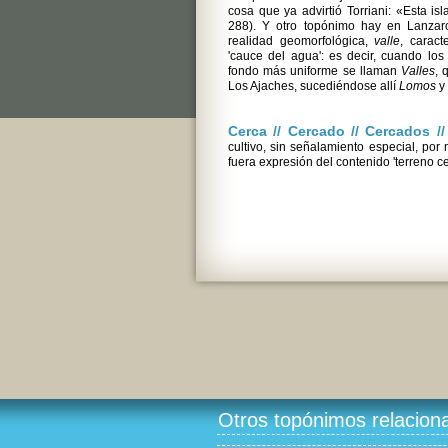
cosa que ya advirtió Torriani: «Esta is
288). Y otro topónimo hay en Lanza
realidad geomorfológica,
valle
, caract
'cauce del agua': es decir, cuando lo
fondo más uniforme se llaman
Valles
, 
Los Ajaches, sucediéndose allí
Lomos
y
Cerca // Cercado // Cercados /
cultivo, sin señalamiento especial, po
fuera expresión del contenido 'terreno c
Otros topónimos relacion