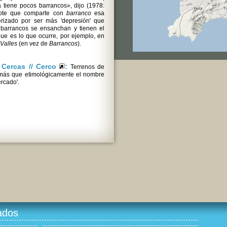
la tiene pocos barrancos», dijo (1978:
rote que comparte con
barranco
esa
erizado por ser más 'depresión' que
s barrancos se ensanchan y tienen el
que es lo que ocurre, por ejemplo, en
Valles
(en vez de
Barrancos
).
/ Cercas // Cerco
:
Terrenos de
r más que etimológicamente el nombre
ercado'.
ados