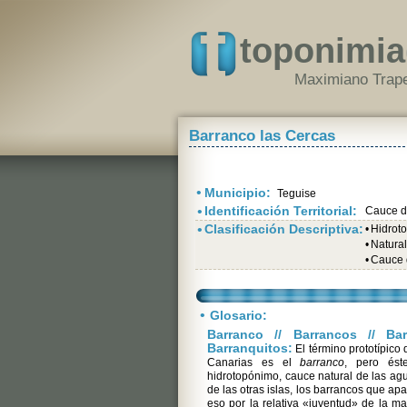
toponimia
Maximiano Trape
Barranco las Cercas
•
Municipio:
Teguise
•
Identificación Territorial:
Cauce d
•
Clasificación Descriptiva:
•
Hidrot
•
Natura
•
Cauce 
•
Glosario:
Barranco // Barrancos // Barr
Barranquitos:
El término prototípico
Canarias es el
barranco
, pero ést
hidrotopónimo, cauce natural de las ag
de las otras islas, los barrancos que ap
eso por la relativa «juventud» de la ma