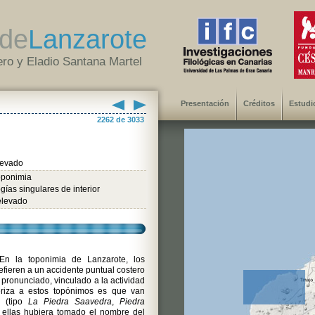
de
Lanzarote
ro y Eladio Santana Martel
Presentación
Créditos
Estudi
2262 de 3033
levado
oponimia
gías singulares de interior
elevado
n la toponimia de Lanzarote, los
efieren a un accidente puntual costero
 pronunciado, vinculado a la actividad
riza a estos topónimos es que van
 (tipo
La Piedra Saavedra
,
Piedra
e ellas hubiera tomado el nombre del