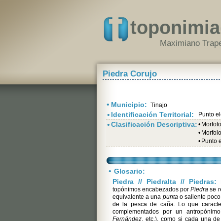
toponimia
Maximiano Trape
Piedra Corujo
•
Municipio:
Tinajo
•
Identificación Territorial:
Punto e
•
Clasificación Descriptiva:
•
Morfot
•
Morfolo
•
Punto 
•
Glosario:
Piedra // Piedralta // Piedras:
E
topónimos encabezados por
Piedra
se r
equivalente a una
punta
o saliente poco
de la pesca de caña. Lo que caracte
complementados por un antropónimo
Fernández
, etc.), como si cada una d