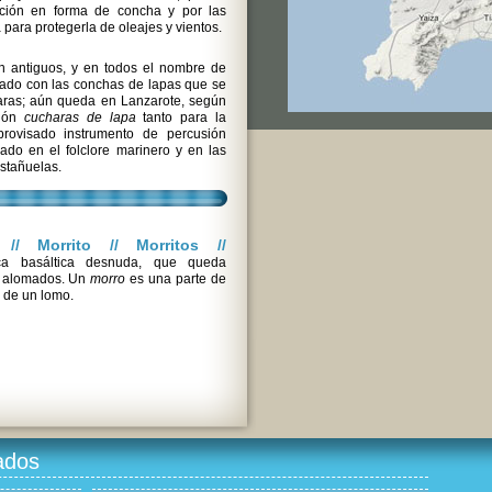
ación en forma de concha y por las
para protegerla de oleajes y vientos.
 antiguos, y en todos el nombre de
nado con las conchas de lapas que se
ras; aún queda en Lanzarote, según
sión
cucharas de lapa
tanto para la
ovisado instrumento de percusión
do en el folclore marinero y en las
astañuelas.
// Morrito // Morritos //
a basáltica desnuda, que queda
s alomados. Un
morro
es una parte de
 de un lomo.
ados