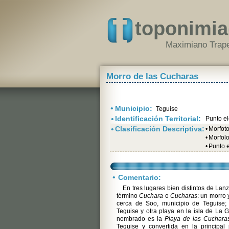
toponimia
Maximiano Trape
Morro de las Cucharas
•
Municipio:
Teguise
•
Identificación Territorial:
Punto e
•
Clasificación Descriptiva:
•
Morfot
•
Morfolo
•
Punto 
•
Comentario:
En tres lugares bien distintos de La
término
Cuchara
o
Cucharas
: un morro 
cerca de Soo, municipio de Teguise; 
Teguise y otra playa en la isla de La G
nombrado es la
Playa de las Cuchara
Teguise y convertida en la principal 