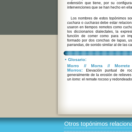
extensión que tiene, por su configur
intervenciones que se han hecho en ella 
Los nombres de estos topónimos son
cuchara
o
cucharas
debe estar relacio
usaron en tiempos remotos como cucha
los diccionarios dialectales, la expre
función de comer como para un impr
formado por dos conchas de lapas, usa
parrandas, de sonido similar al de las c
•
Glosario:
Morro // Morra // Morrete 
Morros:
Elevación puntual de roc
generalmente de la erosión de relieve
un
lomo
: el remate rocoso y redondeado
Otros topónimos relacion