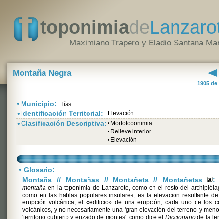
toponimia
de
Lanzaro
Maximiano Trapero y Eladio Santana Mar
Montaña Negra
1905 de
•
Municipio:
Tías
•
Identificación Territorial:
Elevación
•
Clasificación Descriptiva:
•
Morfotoponimia
•
Relieve interior
•
Elevación
•
Glosario:
Montaña // Montañas // Montañeta // Montañetas
:
montaña
en la toponimia de Lanzarote, como en el resto del archipiéla
como en las hablas populares insulares, es la elevación resultante d
erupción volcánica, el «edificio» de una erupción, cada uno de los 
volcánicos, y no necesariamente una 'gran elevación del terreno' y men
'territorio cubierto y erizado de montes', como dice el
Diccionario
de la le