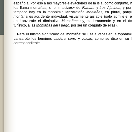
española. Por eso a las mayores elevaciones de la isla, como conjunto, 
les llama montañas, sino «macizos» de
Famara
y
Los Ajaches
; y po
tampoco hay en la toponimia lanzaroteña
Montañas
, en plural, porq
montaña
es accidente individual, visualmente aislable (sólo admite el p
en Lanzarote el diminutivo
Montañetas
y, modernamente y en el ám
turístico, a las
Montañas del Fuego
, por ser un conjunto de ellas).
Para el mismo significado de 'montaña' se usa a veces en la toponim
Lanzarote los términos
caldera, cerro
y
volcán
, como se dice en su l
correspondiente.