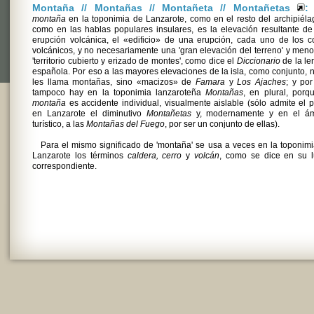
Montaña // Montañas // Montañeta // Montañetas
:
montaña
en la toponimia de Lanzarote, como en el resto del archipiéla
como en las hablas populares insulares, es la elevación resultante d
erupción volcánica, el «edificio» de una erupción, cada uno de los 
volcánicos, y no necesariamente una 'gran elevación del terreno' y men
'territorio cubierto y erizado de montes', como dice el
Diccionario
de la le
española. Por eso a las mayores elevaciones de la isla, como conjunto, 
les llama montañas, sino «macizos» de
Famara
y
Los Ajaches
; y po
tampoco hay en la toponimia lanzaroteña
Montañas
, en plural, porq
montaña
es accidente individual, visualmente aislable (sólo admite el p
en Lanzarote el diminutivo
Montañetas
y, modernamente y en el ám
turístico, a las
Montañas del Fuego
, por ser un conjunto de ellas).
Para el mismo significado de 'montaña' se usa a veces en la toponim
Lanzarote los términos
caldera, cerro
y
volcán
, como se dice en su l
correspondiente.