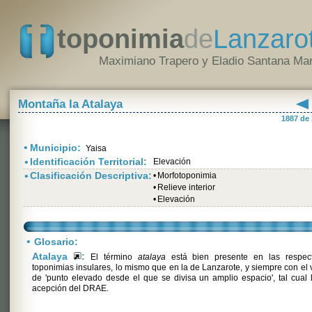
toponimia
de
Lanzaro
Maximiano Trapero y Eladio Santana Mar
Montaña la Atalaya
1887 de
•
Municipio:
Yaisa
•
Identificación Territorial:
Elevación
•
Clasificación Descriptiva:
•
Morfotoponimia
•
Relieve interior
•
Elevación
•
Glosario:
Atalaya
:
El término
atalaya
está bien presente en las respect
toponimias insulares, lo mismo que en la de Lanzarote, y siempre con el 
de 'punto elevado desde el que se divisa un amplio espacio', tal cual 
acepción del DRAE.