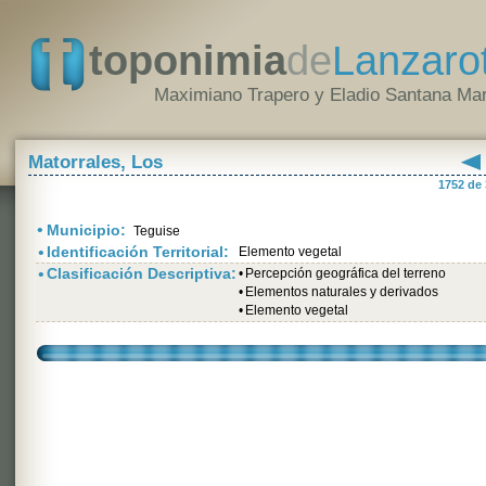
toponimia
de
Lanzaro
Maximiano Trapero y Eladio Santana Mar
Matorrales, Los
1752 de
•
Municipio:
Teguise
•
Identificación Territorial:
Elemento vegetal
•
Clasificación Descriptiva:
•
Percepción geográfica del terreno
•
Elementos naturales y derivados
•
Elemento vegetal