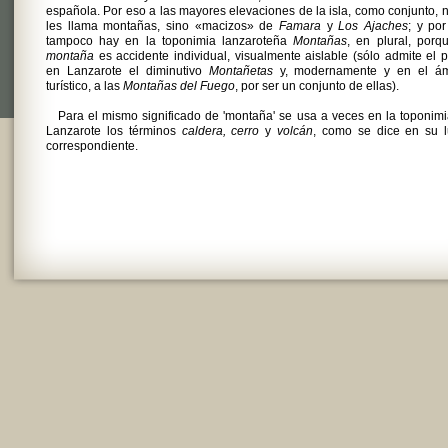
española. Por eso a las mayores elevaciones de la isla, como conjunto, 
les llama montañas, sino «macizos» de
Famara
y
Los Ajaches
; y po
tampoco hay en la toponimia lanzaroteña
Montañas
, en plural, porq
montaña
es accidente individual, visualmente aislable (sólo admite el p
en Lanzarote el diminutivo
Montañetas
y, modernamente y en el ám
turístico, a las
Montañas del Fuego
, por ser un conjunto de ellas).
Para el mismo significado de 'montaña' se usa a veces en la toponim
Lanzarote los términos
caldera, cerro
y
volcán
, como se dice en su l
correspondiente.